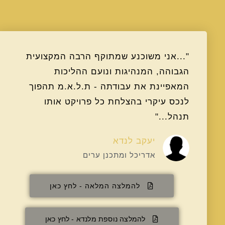
"...אני משוכנע שמתוקף הרבה המקצועית
הגבוהה, המנהיגות ונועם ההליכות
המאפיינת את עבודתה - ת.ל.א.מ תהפוך
לנכס עיקרי בהצלחת כל פרויקט אותו
תנהל..."
יעקב לנדא
אדריכל ומתכנן ערים
להמלצה המלאה - לחץ כאן
להמלצה נוספת מלנדא - לחץ כאן