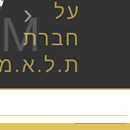
על
AM
חברת
ת.ל.א.מ