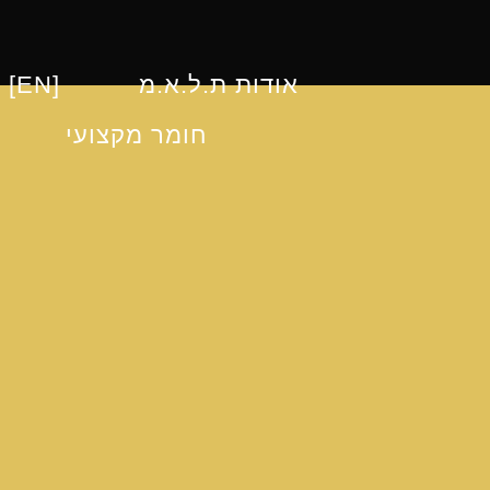
אודות ת.ל.א.מ
 [EN]
חומר מקצועי