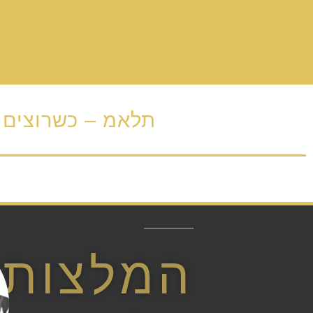
תלאמ – כשרוצים 
המלצות